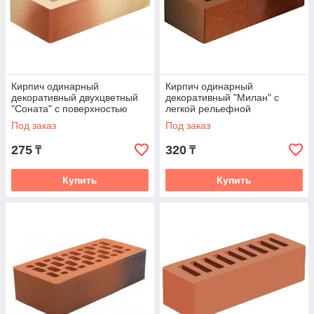
Кирпич одинарный
Кирпич одинарный
декоративный двухцветный
декоративный "Милан" с
"Соната" с поверхностью
легкой рельефной
Риф М175. Россия Цена по
поверхностью для баварской
Под заказ
Под заказ
запросу
кладки М175. Россия
275
320
₸
₸
Купить
Купить