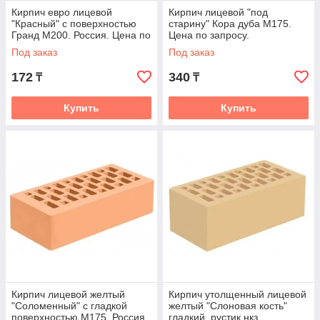
Кирпич евро лицевой
Кирпич лицевой "под
"Красный" с поверхностью
старину" Кора дуба М175.
Гранд М200. Россия. Цена по
Цена по запросу.
запросу
Под заказ
Под заказ
172
340
₸
₸
Купить
Купить
Кирпич лицевой желтый
Кирпич утолщенный лицевой
"Соломенный" с гладкой
желтый "Слоновая кость"
поверхностью М175. Россия.
гладкий, рустик нкз