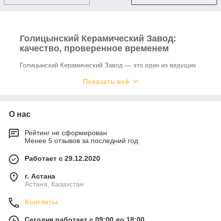
Голицынский Керамический Завод:
качество, проверенное временем
Голицынский Керамический Завод — это один из ведущих
производителей облицовочного керамического кирпича,
Показать всё
история которого насчитывает более 140 лет. С момента
основания в 1882 году предприятие прошло путь от
небольшого завода до высокотехнологичного производства
с широкой географией поставок. Сегодня Голицынский
О нас
завод ассоциируется с качеством, надежностью и
разнообразием продукции.
Рейтинг не сформирован
Менее 5 отзывов за последний год
Продукция и ассортимент
Завод выпускает более 350 наименований продукции,
Работает с 29.12.2020
удовлетворяя запросы как частных застройщиков, так и
г. Астана
крупных строительных компаний. В ассортимент входят:
Астана, Казахстан
лицевой керамический кирпич одинарного и
полуторного формата;
Контакты
евро- и модульные форматы;
Сегодня работает с 09:00 до 18:00