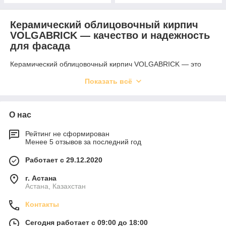
Керамический облицовочный кирпич
VOLGABRICK — качество и надежность
для фасада
Керамический облицовочный кирпич VOLGABRICK — это
высококачественный фасадный материал, предназначенный
Показать всё
для наружной и внутренней отделки зданий. Он сочетает в
себе прочность, долговечность и эстетичную
привлекательность. Продукция бренда VOLGABRICK
производится по современным технологиям из экологически
О нас
чистого сырья и соответствует высоким стандартам качества.
Рейтинг не сформирован
Благодаря высокотемпературному обжигу и строгому
Менее 5 отзывов за последний год
контролю на каждом этапе производства,
облицовочный
кирпич
VOLGABRICK отличается отличной геометрией,
Работает с 29.12.2020
насыщенным цветом и устойчивостью к воздействию
внешней среды. Он не выгорает на солнце, не впитывает
г. Астана
влагу и устойчив к перепадам температур, что делает его
Астана, Казахстан
отличным выбором для любых климатических зон. В линейке
также можно найти альтернативные решения, например
Контакты
материалы
ЛИКОЛОР
, которые ценятся за современный
дизайн и надежность.
Сегодня работает с 09:00 до 18:00