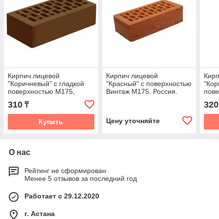
Кирпич лицевой
Кирпич лицевой
Кирп
"Коричневый" с гладкой
"Красный" с поверхностью
"Кор
поверхностью М175,
Винтаж М175. Россия.
пове
Россия
Росс
310
320
₸
Цену уточняйте
Купить
О нас
Рейтинг не сформирован
Менее 5 отзывов за последний год
Работает с 29.12.2020
г. Астана