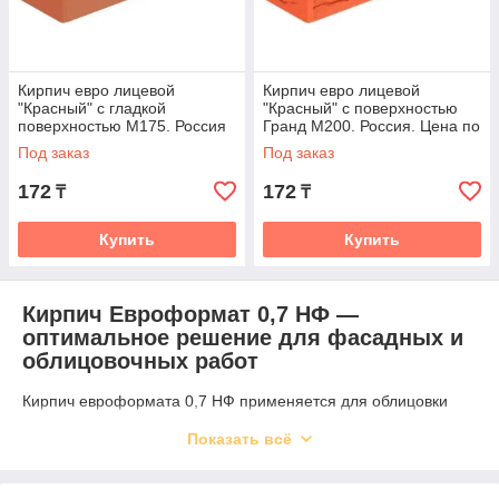
Кирпич евро лицевой
Кирпич евро лицевой
"Красный" с гладкой
"Красный" с поверхностью
поверхностью М175. Россия
Гранд М200. Россия. Цена по
запросу
Под заказ
Под заказ
172
172
₸
₸
Купить
Купить
Кирпич Евроформат 0,7 НФ —
оптимальное решение для фасадных и
облицовочных работ
Кирпич евроформата 0,7 НФ применяется для облицовки
фасадов, строительства декоративных элементов и отделки
Показать всё
объектов, где важны прочность, аккуратность и
выразительный внешний вид. Формат отличается удобством
в кладке, стабильной геометрией и меньшим расходом