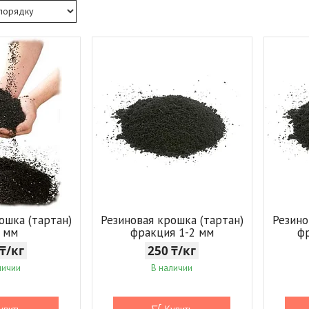
ошка (тартан)
Резиновая крошка (тартан)
Резино
4 мм
фракция 1-2 мм
ф
 ₸/кг
250 ₸/кг
личии
В наличии
упить
Купить