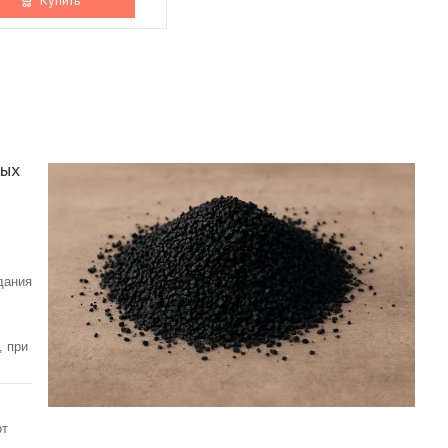
ных
дания
, при
от