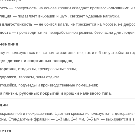
ость
— поверхность на основе крошки обладает противоскользящими и
ляция
— подавляет вибрации и шум, снижает ударные нагрузки.
и влагостойкость
— не боится влаги, не трескается на морозе, не дефо
ность
— производится из переработанной резины, безопасна для людей
менения
ку используют как в частном строительстве, так и в благоустройстве го
 для
детских и спортивных площадок
;
дорожки
, стадионы, тренировочные зоны;
дорожки
, террасы, зоны отдыха;
автомойки, подъезды и производственные помещения;
ля
плитки, рулонных покрытий и крошки наливного типа
.
ции
окрашенной и неокрашенной. Цветная крошка используется в декоративн
оны. Стандартные фракции — 1–3 мм, 2–4 мм, 3–5 мм — выбираются в з
ается