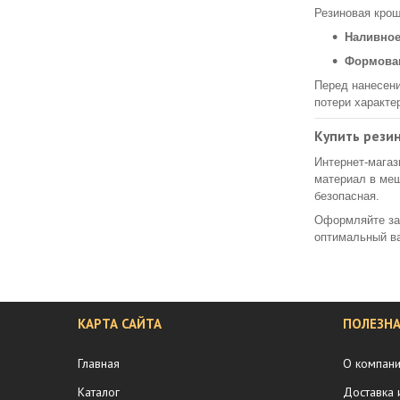
Резиновая крош
Наливное
Формова
Перед нанесени
потери характе
Купить рези
Интернет-мага
материал в меш
безопасная.
Оформляйте зак
оптимальный ва
КАРТА САЙТА
ПОЛЕЗН
Главная
О компан
Каталог
Доставка 