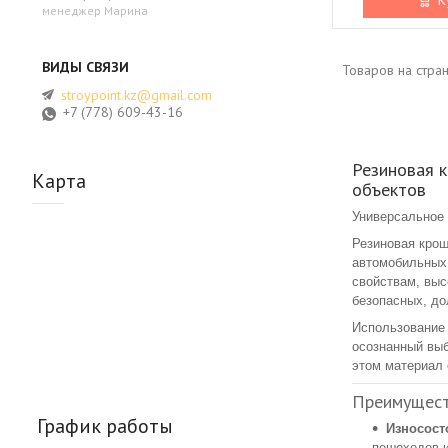
менеджер Марина
stroypoint.kz@gmail.com
+7 (778) 609-43-16
Резиновая 
Карта
объектов
Универсальное 
Резиновая крош
автомобильных
свойствам, выс
безопасных, до
Использование 
осознанный выб
этом материал 
Преимущест
График работы
Износост
пешеходов и