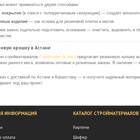
ка может применяться двумя способами:
 покрытие
(в смеси с полиуретановым связующим) — создаёт монолит
нные изделия
— как основа для резиновой плитки и матов.
ем важно тщательно подготовить основание — очистить, выровнять и обр
ристик.
новую крошку в Астане
зин стройматериалов
Стройпойнт-Астана
предлагает резиновую крошку в
ках разного веса, возможны оптовые и розничные заказы. В наличии — 
аз с доставкой по Астане и Казахстану — и получите надёжный матери
риант под ваш проект.
АЯ ИНФОРМАЦИЯ
КАТАЛОГ СТРОЙМАТЕРИАЛОВ
ии
Кирпичи
и оплата
Шифер