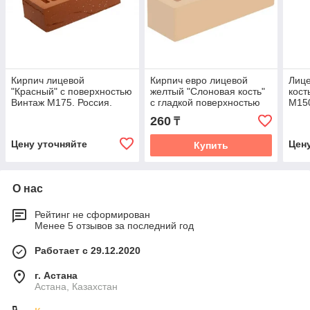
Кирпич лицевой
Кирпич евро лицевой
Лице
"Красный" с поверхностью
желтый "Слоновая кость"
кост
Винтаж М175. Россия.
с гладкой поверхностью
M15
М175. Россия
260
₸
Цену уточняйте
Цен
Купить
О нас
Рейтинг не сформирован
Менее 5 отзывов за последний год
Работает с 29.12.2020
г. Астана
Астана, Казахстан