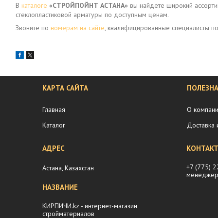
В
каталоге
«СТРОЙПОЙНТ АСТАНА»
вы найдете широкий ассортим
стеклопластиковой арматуры по доступным ценам.
Звоните по
номерам на сайте
, квалифицированные специалисты п
КАРТА САЙТА
ПОЛЕЗН
Главная
О компан
Каталог
Доставка 
+7 (775) 
Астана, Казахстан
менеджер
КИРПИЧИ.kz - интернет-магазин
стройматериалов