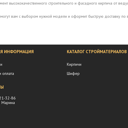
ент высококачественного строительного и фасадного кирпича от веду
омогут вам с выбором нужной модели и оформит быструю доставку по в
АЯ ИНФОРМАЦИЯ
КАТАЛОГ СТРОЙМАТЕРИАЛОВ
ии
Кирпичи
и оплата
Шифер
221-32-86
 Марина