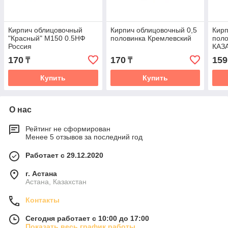
Кирпич облицовочный
Кирпич облицовочный 0,5
Кирп
"Красный" М150 0.5НФ
половинка Кремлевский
поло
Россия
КАЗ
170
170
159
₸
₸
Купить
Купить
О нас
Рейтинг не сформирован
Менее 5 отзывов за последний год
Работает с 29.12.2020
г. Астана
Астана, Казахстан
Контакты
Сегодня работает с 10:00 до 17:00
Показать весь график работы