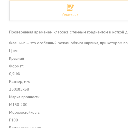
Описание
Проверенная временем классика с темным градиентом и ноткой д
Флешинг — это особенный режим обжига кирпича, при котором по
Цвет:
Красный
Формат:
0,9НФ
Размер, мм:
250х85х88
Марка прочности:
M150-200
Морозостойкость:
F100
Водопоглощение: