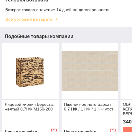
Возврат товара в течение 14 дней по договоренности
Все условия возврата
Подобные товары компании
Лицевой кирпич Береста,
Пшеничное лето Бархат
ОБЛ
жёлтый 0,7НФ M150-200
0.7 НФ / 1 НФ / 1 НФ ут.ст.
КЕР
БЕР
(ДР
340
ЗАКА
Цену уточняйте
Цену уточняйте