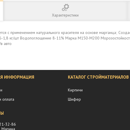
Характеристики
тся с применением натурального красителя на основе марганца; Созда
с 1,6-1,8 кг/шт Водопоглощение 8-11% Марка М150-М200 Морозостойкос
в авто
АЯ ИНФОРМАЦИЯ
КАТАЛОГ СТРОЙМАТЕРИАЛОВ
ии
Кирпичи
и оплата
Шифер
221-32-86
 Марина