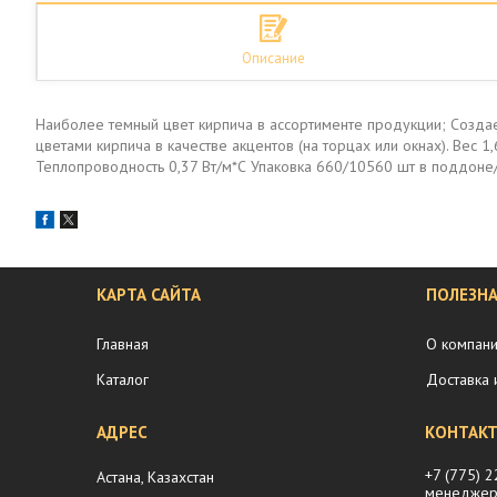
Описание
Наиболее темный цвет кирпича в ассортименте продукции; Создае
цветами кирпича в качестве акцентов (на торцах или окнах). Ве
Теплопроводность 0,37 Вт/м*С Упаковка 660/10560 шт в поддоне/
КАРТА САЙТА
ПОЛЕЗН
Главная
О компан
Каталог
Доставка 
+7 (775) 
Астана, Казахстан
менеджер