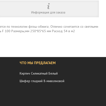
Информация для заказа
ется по технологии флэш-обжига; Отлично сочетается со светлыми
ть F 100 Размеры,мм 250*85*65 мм Расход 54 в м2
ЧТО МЫ ПРЕДЛАГАЕМ
Кирпич Силикатный Белый
Шифер гладкий 8-миволновой