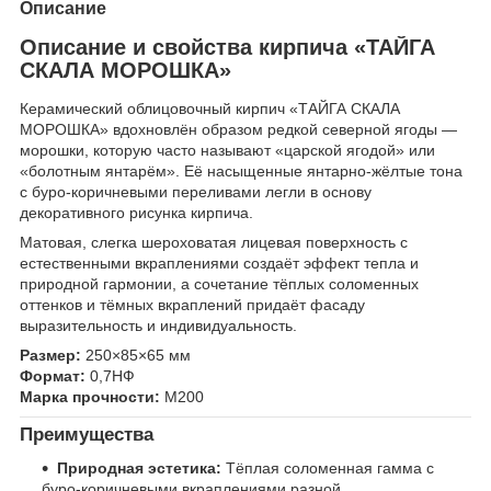
Описание
Описание и свойства кирпича «ТАЙГА
СКАЛА МОРОШКА»
Керамический облицовочный кирпич «ТАЙГА СКАЛА
МОРОШКА» вдохновлён образом редкой северной ягоды —
морошки, которую часто называют «царской ягодой» или
«болотным янтарём». Её насыщенные янтарно-жёлтые тона
с буро-коричневыми переливами легли в основу
декоративного рисунка кирпича.
Матовая, слегка шероховатая лицевая поверхность с
естественными вкраплениями создаёт эффект тепла и
природной гармонии, а сочетание тёплых соломенных
оттенков и тёмных вкраплений придаёт фасаду
выразительность и индивидуальность.
Размер:
250×85×65 мм
Формат:
0,7НФ
Марка прочности:
М200
Преимущества
Природная эстетика:
Тёплая соломенная гамма с
буро-коричневыми вкраплениями разной