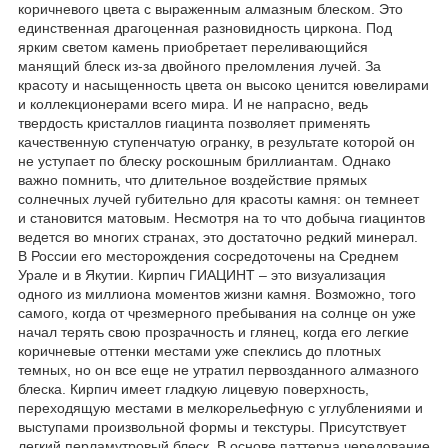
коричневого цвета с выраженным алмазным блеском. Это
единственная драгоценная разновидность циркона. Под
ярким светом камень приобретает переливающийся
манящий блеск из-за двойного преломления лучей. За
красоту и насыщенность цвета он высоко ценится ювелирами
и коллекционерами всего мира. И не напрасно, ведь
твердость кристаллов гиацинта позволяет применять
качественную ступенчатую огранку, в результате которой он
не уступает по блеску роскошным бриллиантам. Однако
важно помнить, что длительное воздействие прямых
солнечных лучей губительно для красоты камня: он темнеет
и становится матовым. Несмотря на то что добыча гиацинтов
ведется во многих странах, это достаточно редкий минерал.
В России его месторождения сосредоточены на Среднем
Урале и в Якутии. Кирпич ГИАЦИНТ – это визуализация
одного из миллиона моментов жизни камня. Возможно, того
самого, когда от чрезмерного пребывания на солнце он уже
начал терять свою прозрачность и глянец, когда его легкие
коричневые оттенки местами уже спеклись до плотных
темных, но он все еще не утратил первозданного алмазного
блеска. Кирпич имеет гладкую лицевую поверхность,
переходящую местами в мелкорельефную с углублениями и
выступами произвольной формы и текстуры. Присутствует
легкий перламутровый блеск. В основе паттерна чередование