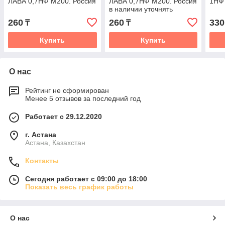
ЛАВА 0,7НФ М200. Россия
ЛАВА 0,7НФ М200. Россия
1НФ 
в наличии уточнять
260
260
330
₸
₸
Купить
Купить
О нас
Рейтинг не сформирован
Менее 5 отзывов за последний год
Работает с 29.12.2020
г. Астана
Астана, Казахстан
Контакты
Сегодня работает с 09:00 до 18:00
Показать весь график работы
О нас