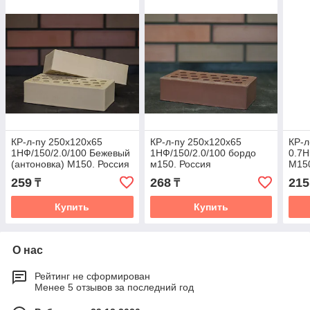
КР-л-пу 250x120x65
КР-л-пу 250x120x65
КР-л
1НФ/150/2.0/100 Бежевый
1НФ/150/2.0/100 бордо
0.7Н
(антоновка) М150. Россия
м150. Россия
М150
259
268
215
₸
₸
Купить
Купить
О нас
Рейтинг не сформирован
Менее 5 отзывов за последний год