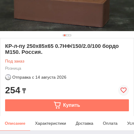
КР-л-пу 250x85x65 0.7НФ/150/2.0/100 бордо
М150. Россия.
Под заказ
Розница
Отправка с
14 августа 2026
254
₸
Купить
Описание
Характеристики
Доставка
Оплата
Усл