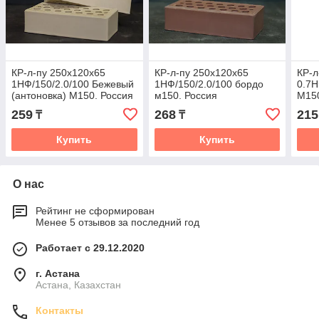
КР-л-пу 250x120x65
КР-л-пу 250x120x65
КР-л
1НФ/150/2.0/100 Бежевый
1НФ/150/2.0/100 бордо
0.7Н
(антоновка) М150. Россия
м150. Россия
М150
259
268
215
₸
₸
Купить
Купить
О нас
Рейтинг не сформирован
Менее 5 отзывов за последний год
Работает с 29.12.2020
г. Астана
Астана, Казахстан
Контакты