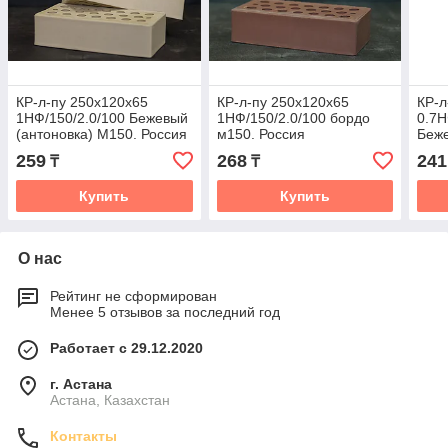
КР-л-пу 250x120x65
КР-л-пу 250x120x65
КР-л
1НФ/150/2.0/100 Бежевый
1НФ/150/2.0/100 бордо
0.7Н
(антоновка) М150. Россия
м150. Россия
Беже
259
268
241
₸
₸
Купить
Купить
О нас
Рейтинг не сформирован
Менее 5 отзывов за последний год
Работает с 29.12.2020
г. Астана
Астана, Казахстан
Контакты