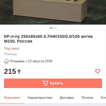
КР-л-пу 250x85x65 0.7НФ/150/2.0/100 антик
М150. Россия
Под заказ
Розница
Отправка с
12 августа 2026
215
₸
Купить
Описание
Характеристики
Доставка
Оплата
Усл